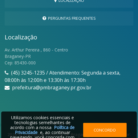
LOCALIZAÇÃO
PERGUNTAS FREQUENTES
Localização
Av. Arthur Pereira , 860 - Centro
Braganey-PR
Cep: 85430-000
(45) 3245-1235 / Atendimento: Segunda a sexta,
08:00h às 12:00h e 13:30h às 17:30h
prefeitura@pmbraganey.pr.gov.br
Utilizamos cookies essenciais e
tecnologias semelhantes de
acordo com a nossa
Política de
CONCORDO
Privacidade
e, ao continuar
2026 © Prefeitura Municipal de Braganey | Desenvolvido por:
navegando, você concorda com